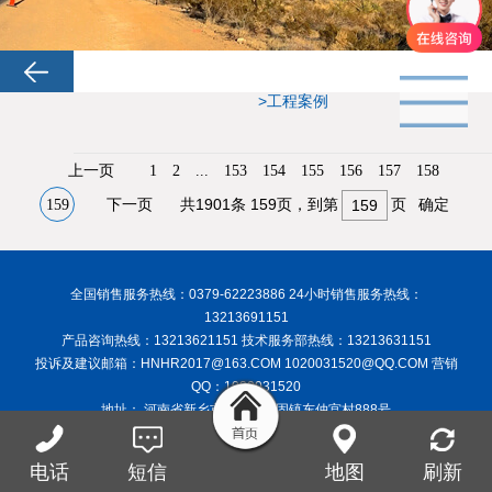
>工程案例
1
2
...
153
154
155
156
157
158
共1901条 159页，到第
页
159
确定
全国销售服务热线：0379-62223886 24小时销售服务热线：
13213691151
产品咨询热线：13213621151 技术服务部热线：13213631151
投诉及建议邮箱：HNHR2017@163.COM 1020031520@QQ.COM 营销
QQ：1020031520
地址： 河南省新乡市封丘县陈固镇东仲宫村888号
Copyright © 2017 河南恒瑞称重设备有限公司_恒瑞称重_河南地磅厂家_
洛阳地磅_洛阳汽车衡 版权所有 备案号：
豫ICP备17043435号-1
豫公网
电话
短信
地图
刷新
安备
41072702000251
号