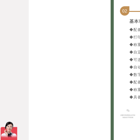
02
基本
◆配
◆打印
◆称
◆自
◆可
◆自
◆数
◆配
◆称
◆具