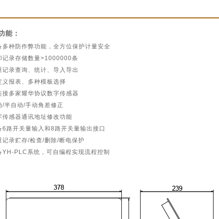
功能：
备多种防作弊功能，全方位保护计量安全
记录存储数量>1000000条
重记录查询、统计、导入导出
定义报表、多种模板选择
连接多家耀华协议数字传感器
动/半自动/手动角差修正
字传感器通讯地址修改功能
备6路开关量输入和8路开关量输出接口
重记录贮存/检查/删除/断电保护
备YH-PLC系统，可自编程实现流程控制