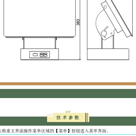
02
技 术 参 数