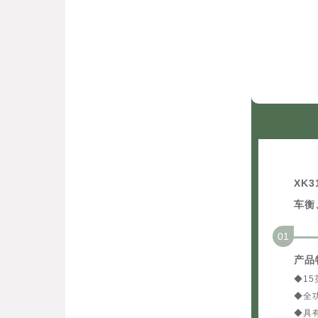
XK
车衡
01
产品
◆1
◆全
◆具