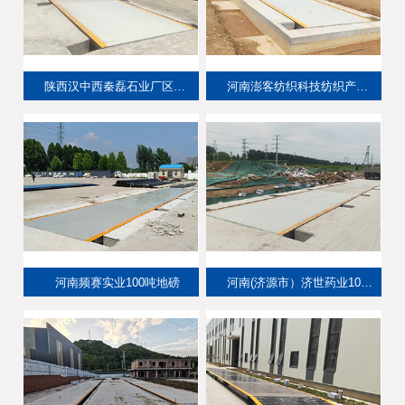
陕西汉中西秦磊石业厂区150吨地磅
河南澎客纺织科技纺织产业园100吨地磅
河南频赛实业100吨地磅
河南(济源市）济世药业100吨地磅