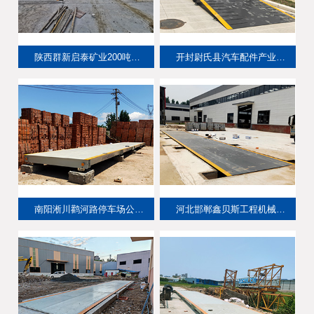
陕西群新启泰矿业200吨双向双台地磅
开封尉氏县汽车配件产业园120吨双向地磅
南阳淅川鹳河路停车场公平地磅200吨
河北邯郸鑫贝斯工程机械制造厂100吨地磅