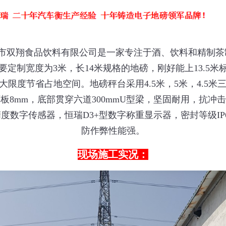
市双翔食品饮料有限公司是一家专注于酒、饮料和精制茶
要定制宽度为3米，长14米规格的地磅，刚好能上13.5米
限度节省占地空间。地磅秤台采用4.5米，5米，4.5米三
板8mm，底部贯穿六道300mmU型梁，坚固耐用，抗冲
度数字传感器，恒瑞D3+型数字称重显示器，密封等级IP
防作弊性能强。
现场施工实况：