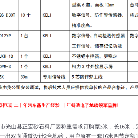
市光山县正宏砂石料厂因称重需求订购宽3米，长16米，定
一出双向通道设计2台地磅，用户原有一套16米四节定额1