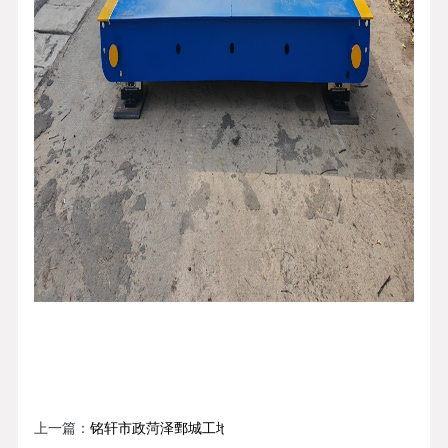
上一篇：
铭轩市政菏泽鄄城工地100吨